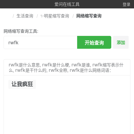
爱问在线工具
登录
生活查询
✨明星缩写查询
网络缩写查询
网络缩写查询工具:
开始查询
添加
rwfk
rwfk
rwfk
rwfk
是什么意思,
是什么梗,
是谁,
缩写表示什
rwfk
rwfk
rwfk
么,
是干什么的,
全称,
是什么网络词语：
让我疯狂