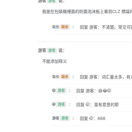
游客
说：
游客
我是在包裝箱裡面的防震泡沫板上看到CLZ 標識的。 
回复 游客：不清楚。常见可
站长
站长
：
游客
说：
游客
不能添加释义
回复 游客：词汇量太多，有
站长
站长
：
回复 游客：😅😂🤭
🤭
游客
：
回复 🤭：蛮有意思的耶
🤭
游客
：
回复 🤭：666
游客
游客
：