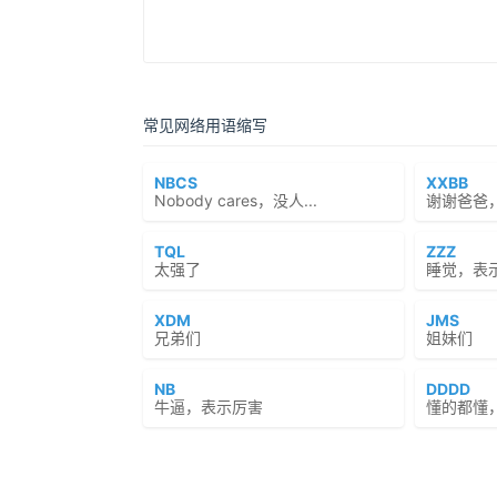
常见网络用语缩写
NBCS
XXBB
Nobody cares，没人...
谢谢爸爸
TQL
ZZZ
太强了
睡觉，表
XDM
JMS
兄弟们
姐妹们
NB
DDDD
牛逼，表示厉害
懂的都懂