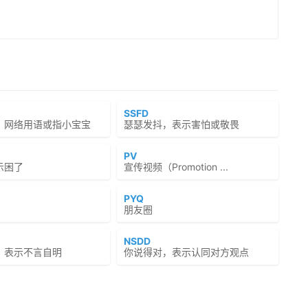
SSFD
，网络用语或指小宝宝
瑟瑟发抖，表示害怕或敬畏
PV
示困了
宣传视频（Promotion ...
PYQ
朋友圈
NSDD
，表示不言自明
你说得对，表示认同对方观点