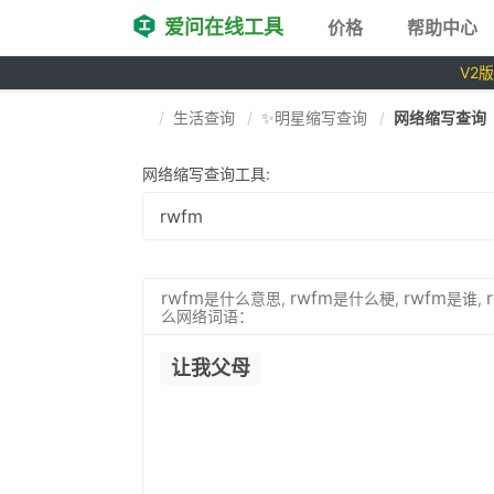
爱问在线工具
价格
帮助中心
V2
生活查询
✨明星缩写查询
网络缩写查询
网络缩写查询工具:
rwfm
rwfm
rwfm
是什么意思,
是什么梗,
是谁,
么网络词语：
让我父母