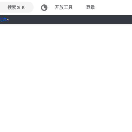
开放工具
登录
搜索 ⌘ K
到达
~