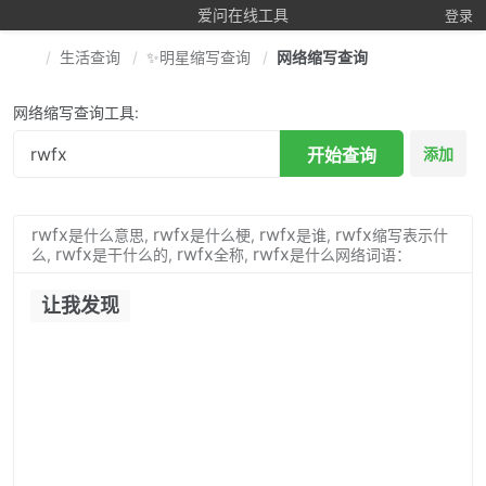
爱问在线工具
登录
生活查询
✨明星缩写查询
网络缩写查询
网络缩写查询工具:
开始查询
添加
rwfx
rwfx
rwfx
rwfx
是什么意思,
是什么梗,
是谁,
缩写表示什
rwfx
rwfx
rwfx
么,
是干什么的,
全称,
是什么网络词语：
让我发现