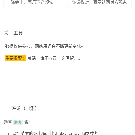
一骑绝尘，表示遥遥领先
你说得对，表示认同对方观点
关于工具
数据仅供参考，网络用语会不断更新变化~
重要提醒：
脏话一律不收录，文明留言。
评论
（11条）
游客
说：
游客
可以加英文的缩小吗，比如plz，omg，lol之类的