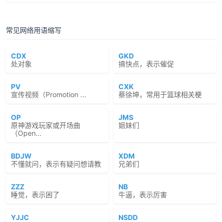
常见网络用语缩写
CDX
GKD
处对象
搞快点，表示催促
PV
CXK
宣传视频（Promotion ...
蔡徐坤，常用于篮球相关梗
OP
JMS
原神游戏玩家或开场曲
姐妹们
（Open...
BDJW
XDM
不懂就问，表示有疑问想请教
兄弟们
ZZZ
NB
睡觉，表示困了
牛逼，表示厉害
YJJC
NSDD