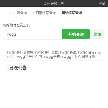
爱问在线工具
登录
生活查询
✨明星缩写查询
网络缩写查询
网络缩写查询工具:
开始查询
添加
rwgg
rwgg
rwgg
rwgg
是什么意思,
是什么梗,
是谁,
缩写表示
rwgg
rwgg
rwgg
什么,
是干什么的,
全称,
是什么网络词语：
日晚公告