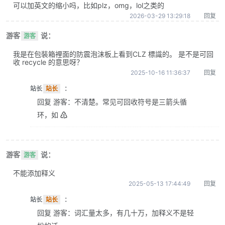
可以加英文的缩小吗，比如plz，omg，lol之类的
2026-03-29 13:29:18
回复
游客
说：
游客
我是在包裝箱裡面的防震泡沫板上看到CLZ 標識的。 是不是可回
收 recycle 的意思呀？
2025-10-16 11:36:37
回复
站长
站长
：
回复 游客：不清楚。常见可回收符号是三箭头循
环，如 ♴
游客
说：
游客
不能添加释义
2025-05-13 17:44:49
回复
站长
站长
：
回复 游客：词汇量太多，有几十万，加释义不是轻