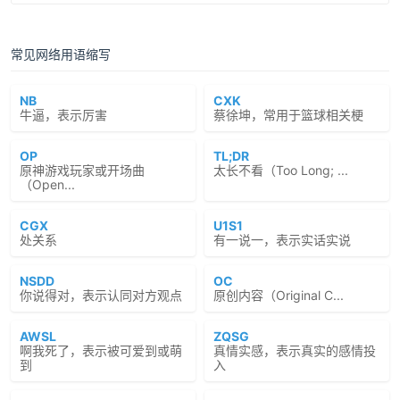
常见网络用语缩写
NB
CXK
牛逼，表示厉害
蔡徐坤，常用于篮球相关梗
OP
TL;DR
原神游戏玩家或开场曲
太长不看（Too Long; ...
（Open...
CGX
U1S1
处关系
有一说一，表示实话实说
NSDD
OC
你说得对，表示认同对方观点
原创内容（Original C...
AWSL
ZQSG
啊我死了，表示被可爱到或萌
真情实感，表示真实的感情投
到
入