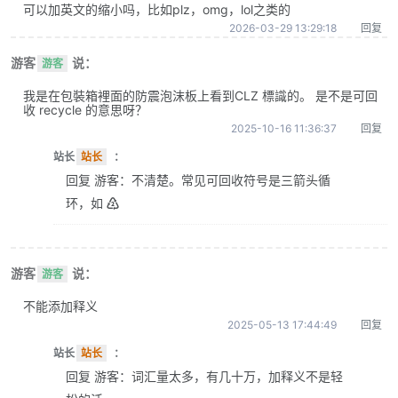
可以加英文的缩小吗，比如plz，omg，lol之类的
2026-03-29 13:29:18
回复
游客
说：
游客
我是在包裝箱裡面的防震泡沫板上看到CLZ 標識的。 是不是可回
收 recycle 的意思呀？
2025-10-16 11:36:37
回复
站长
站长
：
回复 游客：不清楚。常见可回收符号是三箭头循
环，如 ♴
游客
说：
游客
不能添加释义
2025-05-13 17:44:49
回复
站长
站长
：
回复 游客：词汇量太多，有几十万，加释义不是轻