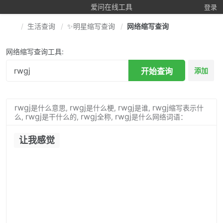
爱问在线工具
登录
生活查询
✨明星缩写查询
网络缩写查询
网络缩写查询工具:
开始查询
添加
rwgj
rwgj
rwgj
rwgj
是什么意思,
是什么梗,
是谁,
缩写表示什
rwgj
rwgj
rwgj
么,
是干什么的,
全称,
是什么网络词语：
让我感觉