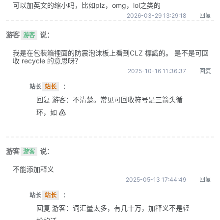
可以加英文的缩小吗，比如plz，omg，lol之类的
2026-03-29 13:29:18
回复
游客
说：
游客
我是在包裝箱裡面的防震泡沫板上看到CLZ 標識的。 是不是可回
收 recycle 的意思呀？
2025-10-16 11:36:37
回复
站长
站长
：
回复 游客：不清楚。常见可回收符号是三箭头循
环，如 ♴
游客
说：
游客
不能添加释义
2025-05-13 17:44:49
回复
站长
站长
：
回复 游客：词汇量太多，有几十万，加释义不是轻