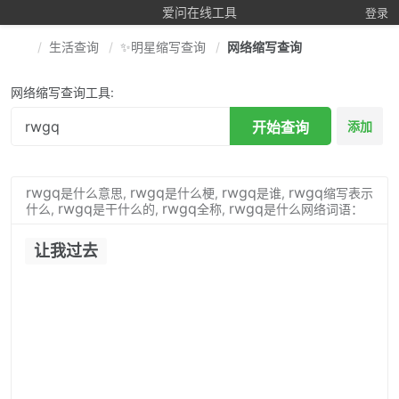
爱问在线工具
登录
生活查询
✨明星缩写查询
网络缩写查询
网络缩写查询工具:
开始查询
添加
rwgq
rwgq
rwgq
rwgq
是什么意思,
是什么梗,
是谁,
缩写表示
rwgq
rwgq
rwgq
什么,
是干什么的,
全称,
是什么网络词语：
让我过去