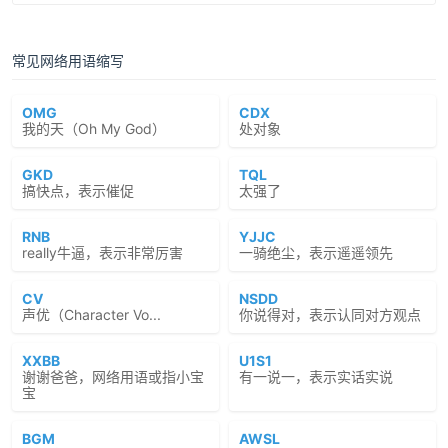
常见网络用语缩写
OMG
CDX
我的天（Oh My God）
处对象
GKD
TQL
搞快点，表示催促
太强了
RNB
YJJC
really牛逼，表示非常厉害
一骑绝尘，表示遥遥领先
CV
NSDD
声优（Character Vo...
你说得对，表示认同对方观点
XXBB
U1S1
谢谢爸爸，网络用语或指小宝
有一说一，表示实话实说
宝
BGM
AWSL