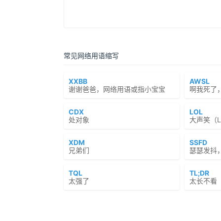
常见网络用语缩写
XXBB
AWSL
谢谢爸爸，网络用语或指小宝宝
啊我死了
CDX
LOL
处对象
大声笑（Lau
XDM
SSFD
兄弟们
瑟瑟发抖
TQL
TL;DR
太强了
太长不看（To