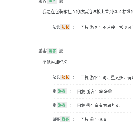
游客
说：
游客
我是在包裝箱裡面的防震泡沫板上看到CLZ 標識的。 
回复 游客：不清楚。常见可
站长
站长
：
游客
说：
游客
不能添加释义
回复 游客：词汇量太多，有
站长
站长
：
回复 游客：😅😂🤭
🤭
游客
：
回复 🤭：蛮有意思的耶
🤭
游客
：
回复 🤭：666
游客
游客
：