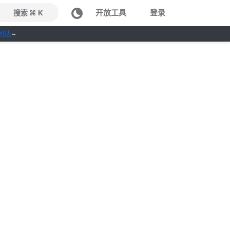
开放工具
登录
搜索 ⌘ K
到达
~