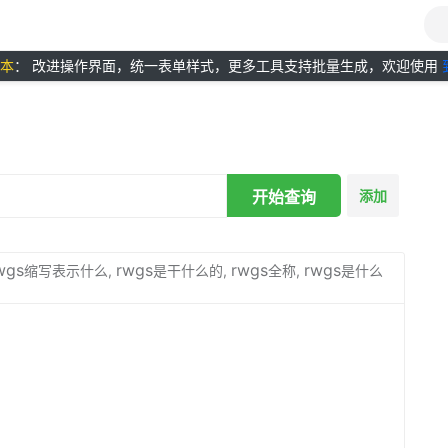
版本
： 改进操作界面，统一表单样式，更多工具支持批量生成，欢迎使用
开始查询
添加
wgs
rwgs
rwgs
rwgs
缩写表示什么,
是干什么的,
全称,
是什么