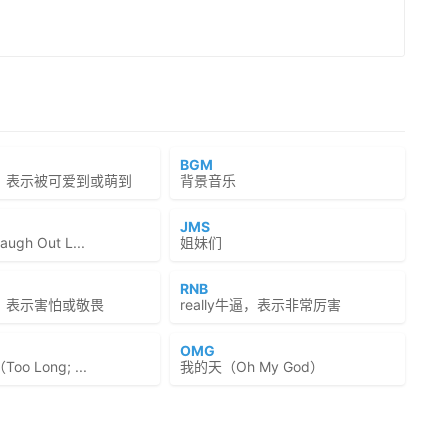
BGM
，表示被可爱到或萌到
背景音乐
JMS
gh Out L...
姐妹们
RNB
，表示害怕或敬畏
really牛逼，表示非常厉害
OMG
o Long; ...
我的天（Oh My God）