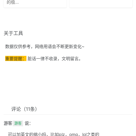
的极...
关于工具
数据仅供参考，网络用语会不断更新变化~
重要提醒：
脏话一律不收录，文明留言。
评论
（11条）
游客
说：
游客
可以加英文的缩小吗，比如plz，omg，lol之类的