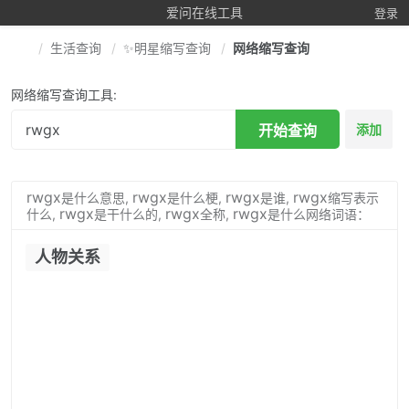
爱问在线工具
登录
生活查询
✨明星缩写查询
网络缩写查询
网络缩写查询工具:
开始查询
添加
rwgx
rwgx
rwgx
rwgx
是什么意思,
是什么梗,
是谁,
缩写表示
rwgx
rwgx
rwgx
什么,
是干什么的,
全称,
是什么网络词语：
人物关系