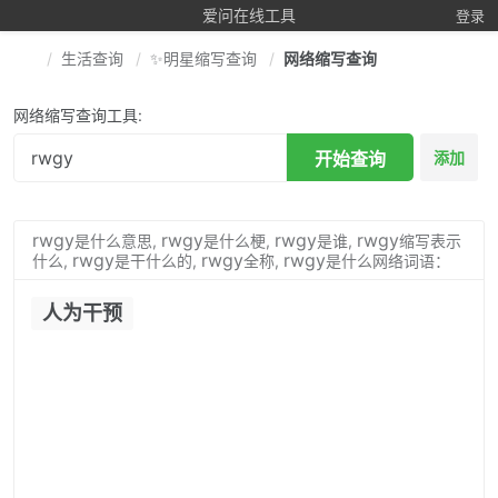
爱问在线工具
登录
生活查询
✨明星缩写查询
网络缩写查询
网络缩写查询工具:
开始查询
添加
rwgy
rwgy
rwgy
rwgy
是什么意思,
是什么梗,
是谁,
缩写表示
rwgy
rwgy
rwgy
什么,
是干什么的,
全称,
是什么网络词语：
人为干预