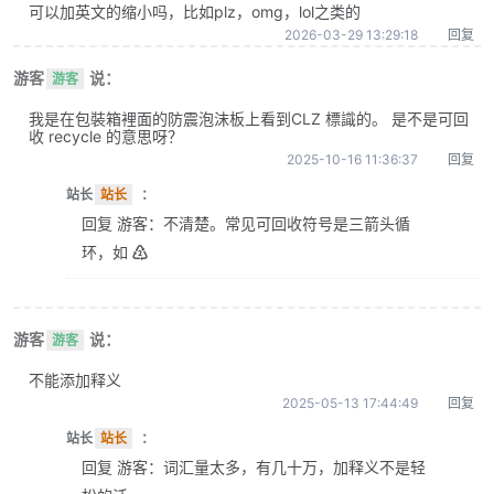
可以加英文的缩小吗，比如plz，omg，lol之类的
2026-03-29 13:29:18
回复
游客
说：
游客
我是在包裝箱裡面的防震泡沫板上看到CLZ 標識的。 是不是可回
收 recycle 的意思呀？
2025-10-16 11:36:37
回复
站长
站长
：
回复 游客：不清楚。常见可回收符号是三箭头循
环，如 ♴
游客
说：
游客
不能添加释义
2025-05-13 17:44:49
回复
站长
站长
：
回复 游客：词汇量太多，有几十万，加释义不是轻