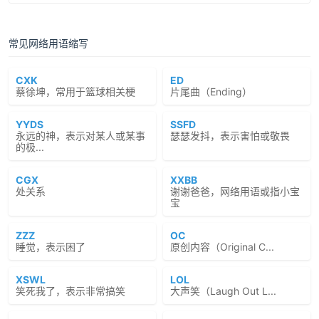
常见网络用语缩写
CXK
ED
蔡徐坤，常用于篮球相关梗
片尾曲（Ending）
YYDS
SSFD
永远的神，表示对某人或某事
瑟瑟发抖，表示害怕或敬畏
的极...
CGX
XXBB
处关系
谢谢爸爸，网络用语或指小宝
宝
ZZZ
OC
睡觉，表示困了
原创内容（Original C...
XSWL
LOL
笑死我了，表示非常搞笑
大声笑（Laugh Out L...