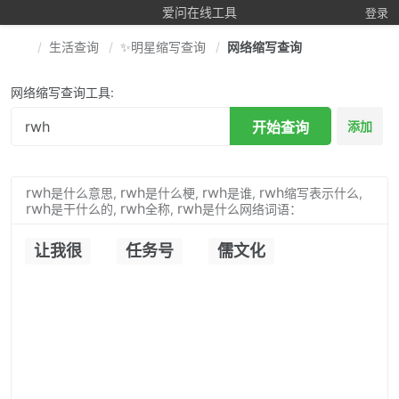
爱问在线工具
登录
生活查询
✨明星缩写查询
网络缩写查询
网络缩写查询工具:
开始查询
添加
rwh
rwh
rwh
rwh
是什么意思,
是什么梗,
是谁,
缩写表示什么,
rwh
rwh
rwh
是干什么的,
全称,
是什么网络词语：
让我很
任务号
儒文化