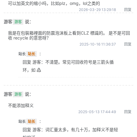
可以加英文的缩小吗，比如plz，omg，lol之类的
2026-03-29 13:29:18
回复
游客
说：
游客
我是在包裝箱裡面的防震泡沫板上看到CLZ 標識的。 是不是可回
收 recycle 的意思呀？
2025-10-16 11:36:37
回复
站长
站长
：
回复 游客：不清楚。常见可回收符号是三箭头循
环，如 ♴
游客
说：
游客
不能添加释义
2025-05-13 17:44:49
回复
站长
站长
：
回复 游客：词汇量太多，有几十万，加释义不是轻