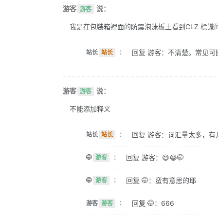
游客
说：
游客
我是在包裝箱裡面的防震泡沫板上看到CLZ 標識的。 
回复 游客：不清楚。常见可
站长
站长
：
游客
说：
游客
不能添加释义
回复 游客：词汇量太多，有
站长
站长
：
回复 游客：😅😂🤭
🤭
游客
：
回复 🤭：蛮有意思的耶
🤭
游客
：
回复 🤭：666
游客
游客
：