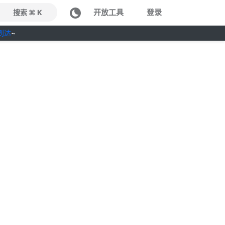
开放工具
登录
搜索 ⌘ K
到达
~