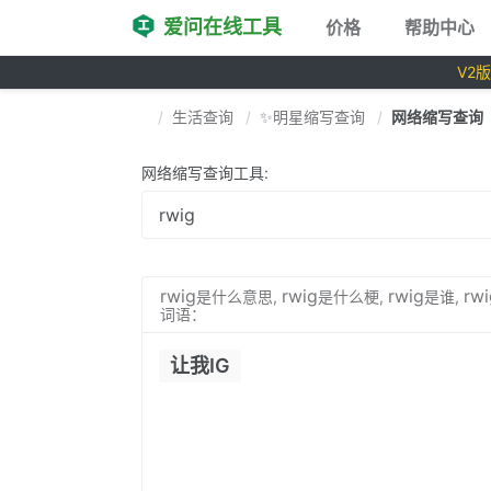
爱问在线工具
价格
帮助中心
V2
生活查询
✨明星缩写查询
网络缩写查询
网络缩写查询工具:
rwig
rwig
rwig
rwi
是什么意思,
是什么梗,
是谁,
词语：
让我IG