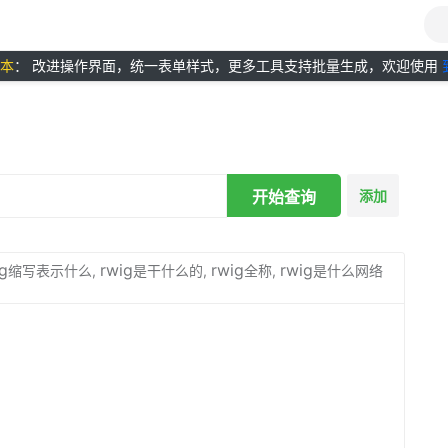
版本
： 改进操作界面，统一表单样式，更多工具支持批量生成，欢迎使用
开始查询
添加
g
rwig
rwig
rwig
缩写表示什么,
是干什么的,
全称,
是什么网络