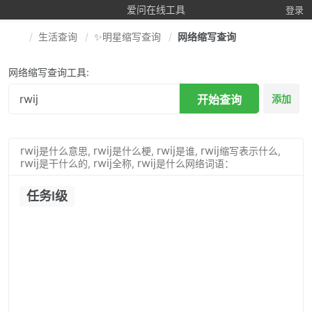
爱问在线工具
登录
生活查询
✨明星缩写查询
网络缩写查询
网络缩写查询工具:
开始查询
添加
rwij
rwij
rwij
rwij
是什么意思,
是什么梗,
是谁,
缩写表示什么,
rwij
rwij
rwij
是干什么的,
全称,
是什么网络词语：
任务I级