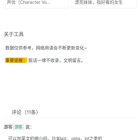
声优（Character Vo...
漂亮妹妹，指好看的女生
关于工具
数据仅供参考，网络用语会不断更新变化~
重要提醒：
脏话一律不收录，文明留言。
评论
（11条）
游客
说：
游客
可以加英文的缩小吗，比如plz，omg，lol之类的