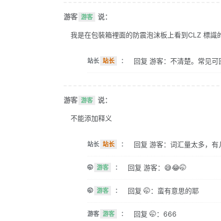
游客
说：
游客
我是在包裝箱裡面的防震泡沫板上看到CLZ 標識的。 
回复 游客：不清楚。常见可
站长
站长
：
游客
说：
游客
不能添加释义
回复 游客：词汇量太多，有
站长
站长
：
回复 游客：😅😂🤭
🤭
游客
：
回复 🤭：蛮有意思的耶
🤭
游客
：
回复 🤭：666
游客
游客
：