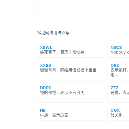
常见网络用语缩写
XSWL
NBCS
笑死我了，表示非常搞笑
Nobody 
XXBB
ORZ
谢谢爸爸，网络用语或指小宝宝
表示跪拜
地...
DDDD
ZZZ
懂的都懂，表示不言自明
睡觉，表
NB
CGX
牛逼，表示厉害
处关系