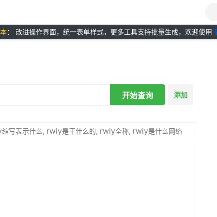
版本
： 改进操作界面，统一表单样式，更多工具支持批量生成，欢迎使用
开始查询
添加
y
rwiy
rwiy
rwiy
缩写表示什么,
是干什么的,
全称,
是什么网络