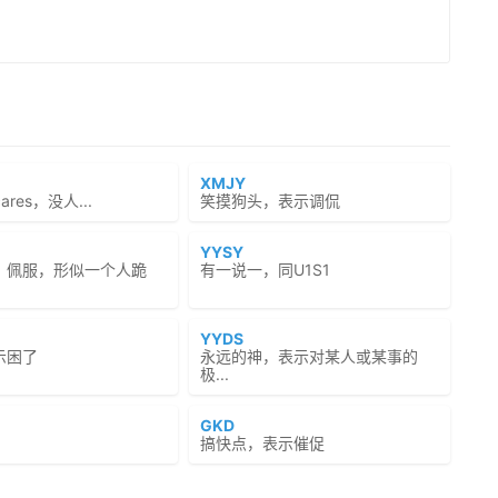
XMJY
cares，没人...
笑摸狗头，表示调侃
YYSY
、佩服，形似一个人跪
有一说一，同U1S1
YYDS
示困了
永远的神，表示对某人或某事的
极...
GKD
搞快点，表示催促