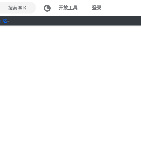
开放工具
登录
搜索 ⌘ K
到达
~