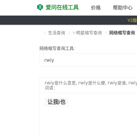
爱问在线工具
价格
帮助中心
V2
生活查询
✨明星缩写查询
网络缩写查询
网络缩写查询工具:
rwiy
rwiy
rwiy
rwi
是什么意思,
是什么梗,
是谁,
词语：
让我i也