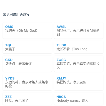
常见网络用语缩写
OMG
AWSL
我的天（Oh My God）
啊我死了，表示被可爱到或萌
到
TQL
TL;DR
太强了
太长不看（Too Long; ...
GKD
ZQSG
搞快点，表示催促
真情实感，表示真实的感情投
入
YYDS
XMJY
永远的神，表示对某人或某事
笑摸狗头，表示调侃
的极...
ZZZ
NBCS
睡觉，表示困了
Nobody cares，没人...