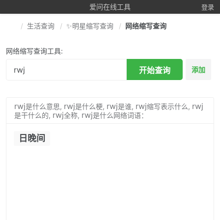
爱问在线工具
登录
生活查询
✨明星缩写查询
网络缩写查询
网络缩写查询工具:
开始查询
添加
rwj
rwj
rwj
rwj
rwj
是什么意思,
是什么梗,
是谁,
缩写表示什么,
rwj
rwj
是干什么的,
全称,
是什么网络词语：
日晚间