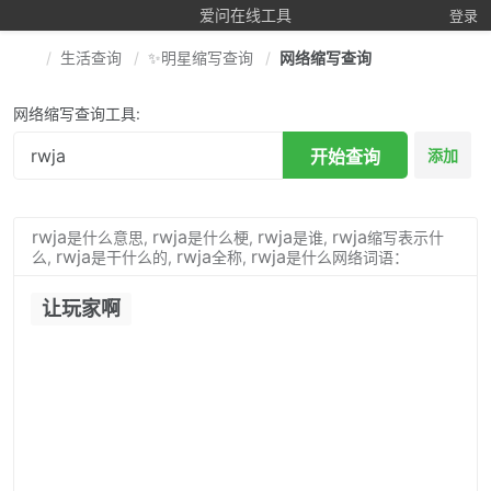
爱问在线工具
登录
生活查询
✨明星缩写查询
网络缩写查询
网络缩写查询工具:
开始查询
添加
rwja
rwja
rwja
rwja
是什么意思,
是什么梗,
是谁,
缩写表示什
rwja
rwja
rwja
么,
是干什么的,
全称,
是什么网络词语：
让玩家啊