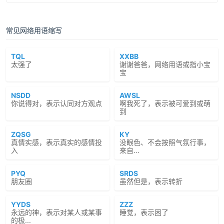
常见网络用语缩写
TQL
XXBB
太强了
谢谢爸爸，网络用语或指小宝
宝
NSDD
AWSL
你说得对，表示认同对方观点
啊我死了，表示被可爱到或萌
到
ZQSG
KY
真情实感，表示真实的感情投
没眼色、不会按照气氛行事，
入
来自...
PYQ
SRDS
朋友圈
虽然但是，表示转折
YYDS
ZZZ
永远的神，表示对某人或某事
睡觉，表示困了
的极...