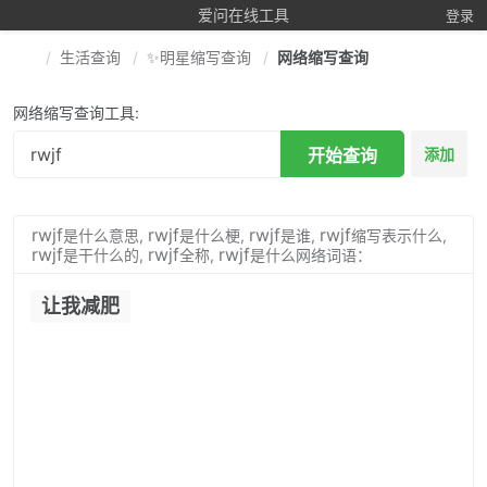
爱问在线工具
登录
生活查询
✨明星缩写查询
网络缩写查询
网络缩写查询工具:
开始查询
添加
rwjf
rwjf
rwjf
rwjf
是什么意思,
是什么梗,
是谁,
缩写表示什么,
rwjf
rwjf
rwjf
是干什么的,
全称,
是什么网络词语：
让我减肥