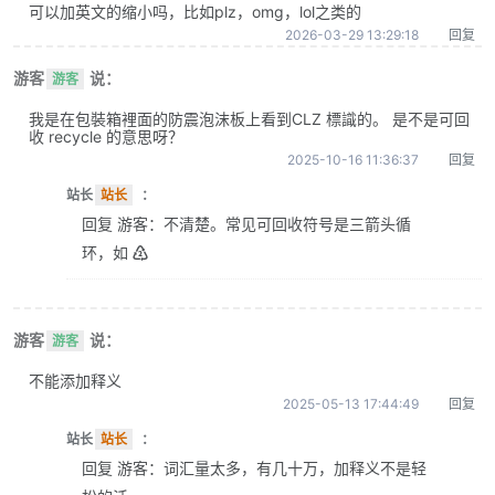
可以加英文的缩小吗，比如plz，omg，lol之类的
2026-03-29 13:29:18
回复
游客
说：
游客
我是在包裝箱裡面的防震泡沫板上看到CLZ 標識的。 是不是可回
收 recycle 的意思呀？
2025-10-16 11:36:37
回复
站长
站长
：
回复 游客：不清楚。常见可回收符号是三箭头循
环，如 ♴
游客
说：
游客
不能添加释义
2025-05-13 17:44:49
回复
站长
站长
：
回复 游客：词汇量太多，有几十万，加释义不是轻