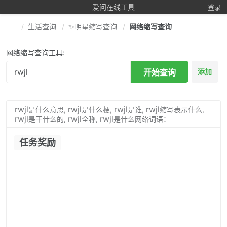
爱问在线工具
登录
生活查询
✨明星缩写查询
网络缩写查询
网络缩写查询工具:
开始查询
添加
rwjl
rwjl
rwjl
rwjl
是什么意思,
是什么梗,
是谁,
缩写表示什么,
rwjl
rwjl
rwjl
是干什么的,
全称,
是什么网络词语：
任务奖励