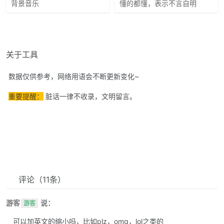
背景音乐
懂的都懂，表示不言自明
关于工具
数据仅供参考，网络用语会不断更新变化~
重要提醒：
脏话一律不收录，文明留言。
评论
（11条）
游客
说：
游客
可以加英文的缩小吗，比如plz，omg，lol之类的