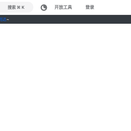
开放工具
登录
搜索 ⌘ K
到达
~