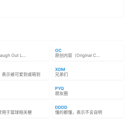
OC
gh Out L...
原创内容（Original C...
XDM
，表示被可爱到或萌到
兄弟们
PYQ
朋友圈
DDDD
常用于篮球相关梗
懂的都懂，表示不言自明