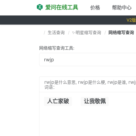
爱问在线工具
价格
帮助中心
V2
生活查询
✨明星缩写查询
网络缩写查询
网络缩写查询工具:
rwjp
rwjp
rwjp
rwj
是什么意思,
是什么梗,
是谁,
词语：
人亡家破
让我敬佩