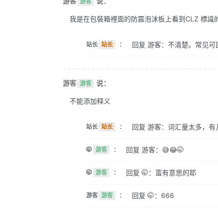
游客
说：
游客
我是在包裝箱裡面的防震泡沫板上看到CLZ 標識的。 
回复 游客：不清楚。常见可
站长
站长
：
游客
说：
游客
不能添加释义
回复 游客：词汇量太多，有
站长
站长
：
回复 游客：😅😂🤭
🤭
游客
：
回复 🤭：蛮有意思的耶
🤭
游客
：
回复 🤭：666
游客
游客
：