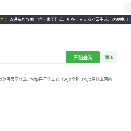
版本
： 改进操作界面，统一表单样式，更多工具支持批量生成，欢迎使用
开始查询
添加
p
rwjp
rwjp
rwjp
缩写表示什么,
是干什么的,
全称,
是什么网络