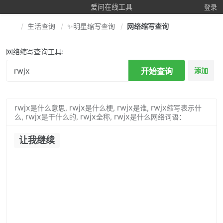
爱问在线工具
登录
生活查询
✨明星缩写查询
网络缩写查询
网络缩写查询工具:
开始查询
添加
rwjx
rwjx
rwjx
rwjx
是什么意思,
是什么梗,
是谁,
缩写表示什
rwjx
rwjx
rwjx
么,
是干什么的,
全称,
是什么网络词语：
让我继续