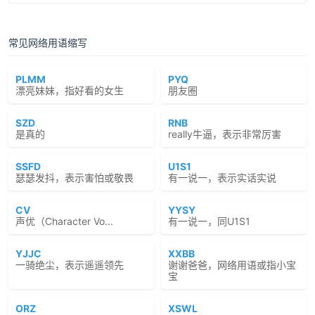
常见网络用语缩写
PLMM
PYQ
漂亮妹妹，指好看的女生
朋友圈
SZD
RNB
是真的
really牛逼，表示非常厉害
SSFD
U1S1
瑟瑟发抖，表示害怕或敬畏
有一说一，表示实话实说
CV
YYSY
声优（Character Vo...
有一说一，同U1S1
YJJC
XXBB
一骑绝尘，表示遥遥领先
谢谢爸爸，网络用语或指小宝
宝
ORZ
XSWL