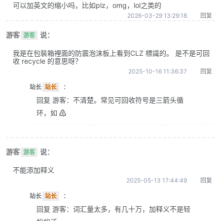
可以加英文的缩小吗，比如plz，omg，lol之类的
2026-03-29 13:29:18
回复
游客
说：
游客
我是在包裝箱裡面的防震泡沫板上看到CLZ 標識的。 是不是可回
收 recycle 的意思呀？
2025-10-16 11:36:37
回复
站长
站长
：
回复 游客：不清楚。常见可回收符号是三箭头循
环，如 ♴
游客
说：
游客
不能添加释义
2025-05-13 17:44:49
回复
站长
站长
：
回复 游客：词汇量太多，有几十万，加释义不是轻