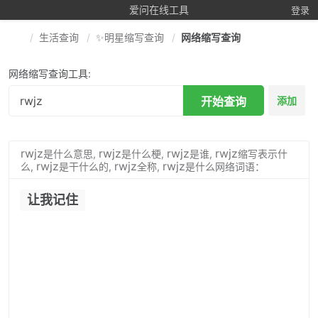
爱问在线工具
登录
生活查询
✨明星缩写查询
网络缩写查询
网络缩写查询工具:
开始查询
添加
rwjz
rwjz
rwjz
rwjz
是什么意思,
是什么梗,
是谁,
缩写表示什
rwjz
rwjz
rwjz
么,
是干什么的,
全称,
是什么网络词语：
让我记住