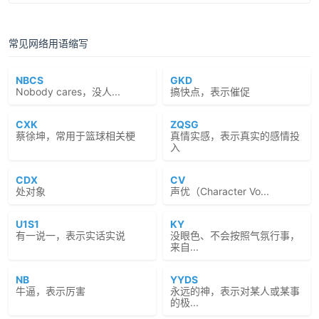
常见网络用语缩写
NBCS
GKD
Nobody cares，没人...
搞快点，表示催促
CXK
ZQSG
蔡徐坤，常用于篮球相关梗
真情实感，表示真实的感情投
入
CDX
CV
处对象
声优（Character Vo...
U1S1
KY
有一说一，表示实话实说
没眼色、不会按照气氛行事，
来自...
NB
YYDS
牛逼，表示厉害
永远的神，表示对某人或某事
的极...