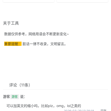
关于工具
数据仅供参考，网络用语会不断更新变化~
重要提醒：
脏话一律不收录，文明留言。
评论
（11条）
游客
说：
游客
可以加英文的缩小吗，比如plz，omg，lol之类的
2026-03-29 13:29:18
回复