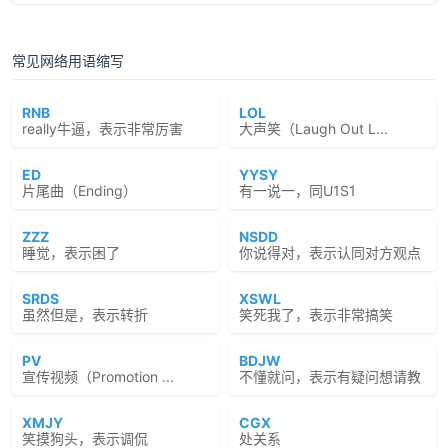
常见网络用语缩写
RNB
LOL
really牛逼，表示非常厉害
大声笑（Laugh Out L...
ED
YYSY
片尾曲（Ending）
有一说一，同U1S1
ZZZ
NSDD
睡觉，表示困了
你说得对，表示认同对方观点
SRDS
XSWL
虽然但是，表示转折
笑死我了，表示非常搞笑
PV
BDJW
宣传视频（Promotion ...
不懂就问，表示有疑问想请教
XMJY
CGX
笑摸狗头，表示调侃
处关系