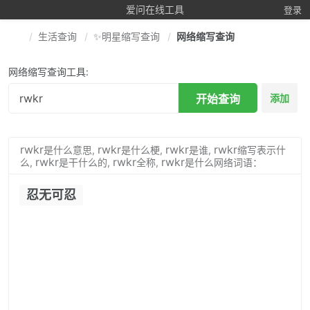
爱问在线工具
登录
生活查询
✨明星缩写查询
网络缩写查询
网络缩写查询工具:
开始查询
添加
rwkr
rwkr
rwkr
rwkr
是什么意思,
是什么梗,
是谁,
缩写表示什
rwkr
rwkr
rwkr
么,
是干什么的,
全称,
是什么网络词语：
忍无可忍