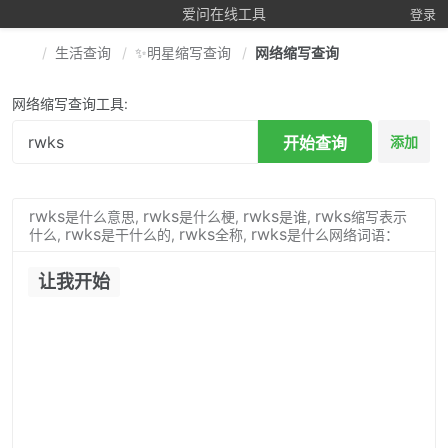
爱问在线工具
登录
生活查询
✨明星缩写查询
网络缩写查询
网络缩写查询工具:
开始查询
添加
rwks
rwks
rwks
rwks
是什么意思,
是什么梗,
是谁,
缩写表示
rwks
rwks
rwks
什么,
是干什么的,
全称,
是什么网络词语：
让我开始