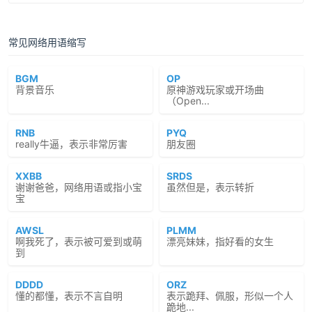
常见网络用语缩写
BGM
OP
背景音乐
原神游戏玩家或开场曲
（Open...
RNB
PYQ
really牛逼，表示非常厉害
朋友圈
XXBB
SRDS
谢谢爸爸，网络用语或指小宝
虽然但是，表示转折
宝
AWSL
PLMM
啊我死了，表示被可爱到或萌
漂亮妹妹，指好看的女生
到
DDDD
ORZ
懂的都懂，表示不言自明
表示跪拜、佩服，形似一个人
跪地...