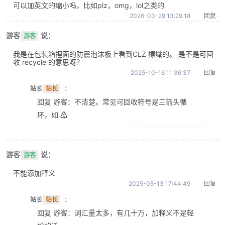
可以加英文的缩小吗，比如plz，omg，lol之类的
2026-03-29 13:29:18
回复
游客
说：
游客
我是在包裝箱裡面的防震泡沫板上看到CLZ 標識的。 是不是可回
收 recycle 的意思呀？
2025-10-16 11:36:37
回复
站长
站长
：
回复 游客：不清楚。常见可回收符号是三箭头循
环，如 ♴
游客
说：
游客
不能添加释义
2025-05-13 17:44:49
回复
站长
站长
：
回复 游客：词汇量太多，有几十万，加释义不是轻