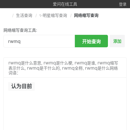
爱问在线工具
登录
生活查询
✨明星缩写查询
网络缩写查询
网络缩写查询工具:
开始查询
添加
rwmq
rwmq
rwmq
rwmq
是什么意思,
是什么梗,
是谁,
缩写
rwmq
rwmq
rwmq
表示什么,
是干什么的,
全称,
是什么网络
词语：
认为目前