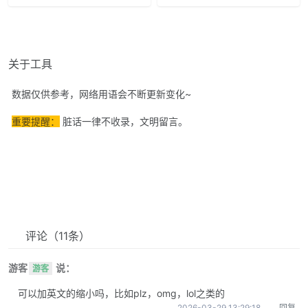
关于工具
数据仅供参考，网络用语会不断更新变化~
重要提醒：
脏话一律不收录，文明留言。
评论
（11条）
游客
说：
游客
可以加英文的缩小吗，比如plz，omg，lol之类的
2026-03-29 13:29:18
回复