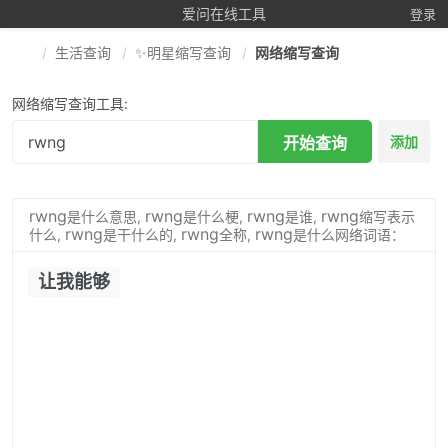
爱问在线工具
登录
生活查询
✨明星缩写查询
网络缩写查询
网络缩写查询工具:
开始查询
添加
rwng
rwng
rwng
rwng
是什么意思,
是什么梗,
是谁,
缩写表示
rwng
rwng
rwng
什么,
是干什么的,
全称,
是什么网络词语：
让我能够