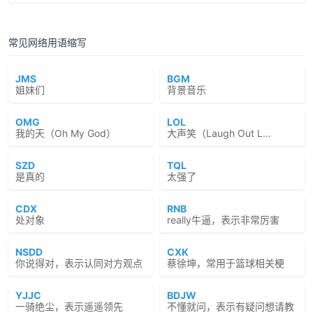
常见网络用语缩写
JMS
BGM
姐妹们
背景音乐
OMG
LOL
我的天（Oh My God）
大声笑（Laugh Out L...
SZD
TQL
是真的
太强了
CDX
RNB
处对象
really牛逼，表示非常厉害
NSDD
CXK
你说得对，表示认同对方观点
蔡徐坤，常用于篮球相关梗
YJJC
BDJW
一骑绝尘，表示遥遥领先
不懂就问，表示有疑问想请教