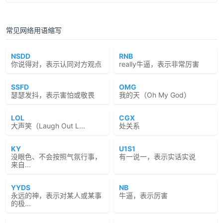
常见网络用语缩写
NSDD
RNB
你说得对，表示认同对方观点
really牛逼，表示非常厉害
SSFD
OMG
瑟瑟发抖，表示害怕或敬畏
我的天（Oh My God）
LOL
CGX
大声笑（Laugh Out L...
处关系
KY
U1S1
没眼色、不会按照气氛行事，
有一说一，表示实话实说
来自...
YYDS
NB
永远的神，表示对某人或某事
牛逼，表示厉害
的极...