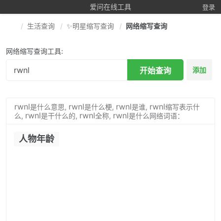
爱问在线工具
登录
生活查询
✨明星缩写查询
网络缩写查询
网络缩写查询工具:
开始查询
添加
rwnl
rwnl
rwnl
rwnl
是什么意思,
是什么梗,
是谁,
缩写表示什
rwnl
rwnl
rwnl
么,
是干什么的,
全称,
是什么网络词语：
人物年龄