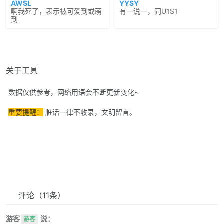
AWSL
YYSY
啊我死了，表示被可爱到或萌
有一说一，同U1S1
到
关于工具
数据仅供参考，网络用语会不断更新变化~
重要提醒：
脏话一律不收录，文明留言。
评论
（11条）
游客
说：
游客