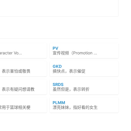
PV
cter Vo...
宣传视频（Promotion ...
GKD
，表示害怕或敬畏
搞快点，表示催促
SRDS
，表示有疑问想请教
虽然但是，表示转折
PLMM
常用于篮球相关梗
漂亮妹妹，指好看的女生