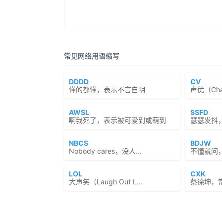
常见网络用语缩写
DDDD
CV
懂的都懂，表示不言自明
声优（Chara
AWSL
SSFD
啊我死了，表示被可爱到或萌到
瑟瑟发抖
NBCS
BDJW
Nobody cares，没人...
不懂就问
LOL
CXK
大声笑（Laugh Out L...
蔡徐坤，