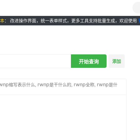
版本
： 改进操作界面，统一表单样式，更多工具支持批量生成，欢迎使用
开始查询
添加
wnp
rwnp
rwnp
rwnp
缩写表示什么,
是干什么的,
全称,
是什