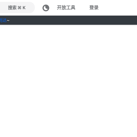
开放工具
登录
搜索 ⌘ K
到达
~