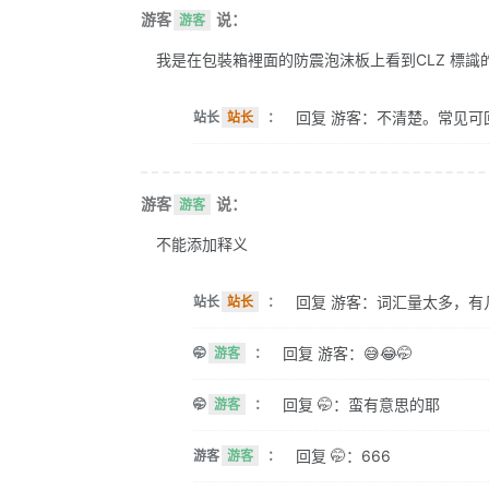
游客
说：
游客
我是在包裝箱裡面的防震泡沫板上看到CLZ 標識的。 
回复 游客：不清楚。常见可
站长
站长
：
游客
说：
游客
不能添加释义
回复 游客：词汇量太多，有
站长
站长
：
回复 游客：😅😂🤭
🤭
游客
：
回复 🤭：蛮有意思的耶
🤭
游客
：
回复 🤭：666
游客
游客
：