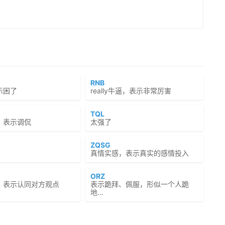
RNB
示困了
really牛逼，表示非常厉害
TQL
，表示调侃
太强了
ZQSG
真情实感，表示真实的感情投入
ORZ
，表示认同对方观点
表示跪拜、佩服，形似一个人跪
地...