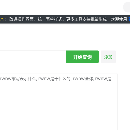
版本
： 改进操作界面，统一表单样式，更多工具支持批量生成，欢迎使用
开始查询
添加
rwnw
rwnw
rwnw
rwnw
缩写表示什么,
是干什么的,
全称,
是