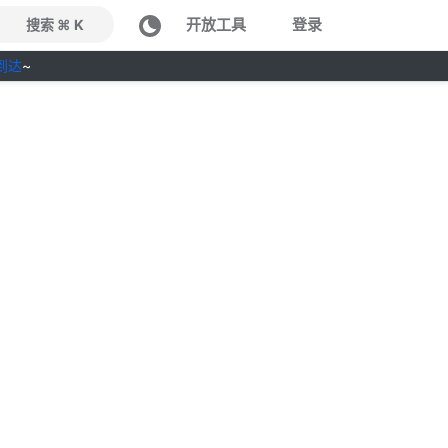
开放工具
登录
搜索 ⌘ K
到达
~