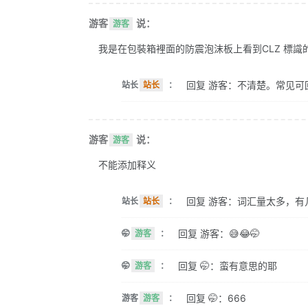
游客
说：
游客
我是在包裝箱裡面的防震泡沫板上看到CLZ 標識的。 
回复 游客：不清楚。常见可
站长
站长
：
游客
说：
游客
不能添加释义
回复 游客：词汇量太多，有
站长
站长
：
回复 游客：😅😂🤭
🤭
游客
：
回复 🤭：蛮有意思的耶
🤭
游客
：
回复 🤭：666
游客
游客
：