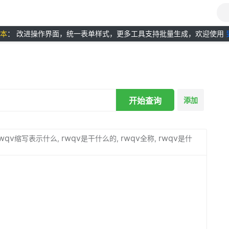
版本
： 改进操作界面，统一表单样式，更多工具支持批量生成，欢迎使用
开始查询
添加
wqv
rwqv
rwqv
rwqv
缩写表示什么,
是干什么的,
全称,
是什