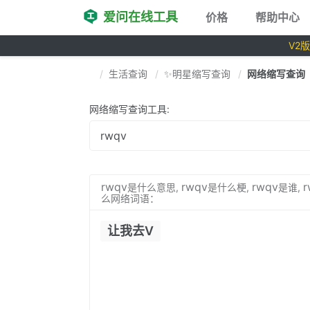
爱问在线工具
价格
帮助中心
V2
生活查询
✨明星缩写查询
网络缩写查询
网络缩写查询工具:
rwqv
rwqv
rwqv
r
是什么意思,
是什么梗,
是谁,
么网络词语：
让我去V