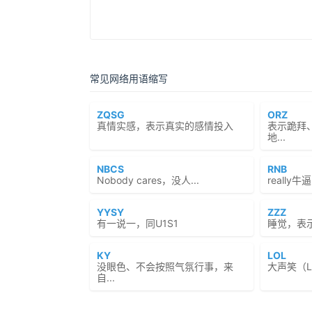
常见网络用语缩写
ZQSG
ORZ
真情实感，表示真实的感情投入
表示跪拜
地...
NBCS
RNB
Nobody cares，没人...
reall
YYSY
ZZZ
有一说一，同U1S1
睡觉，表
KY
LOL
没眼色、不会按照气氛行事，来
大声笑（Lau
自...