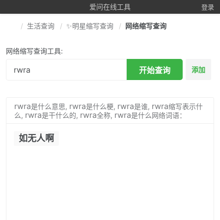
爱问在线工具
登录
生活查询
✨明星缩写查询
网络缩写查询
网络缩写查询工具:
开始查询
添加
rwra
rwra
rwra
rwra
是什么意思,
是什么梗,
是谁,
缩写表示什
rwra
rwra
rwra
么,
是干什么的,
全称,
是什么网络词语：
如无人啊