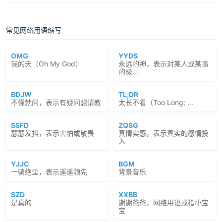
常见网络用语缩写
OMG
YYDS
我的天（Oh My God）
永远的神，表示对某人或某事
的极...
BDJW
TL;DR
不懂就问，表示有疑问想请教
太长不看（Too Long; ...
SSFD
ZQSG
瑟瑟发抖，表示害怕或敬畏
真情实感，表示真实的感情投
入
YJJC
BGM
一骑绝尘，表示遥遥领先
背景音乐
SZD
XXBB
是真的
谢谢爸爸，网络用语或指小宝
宝