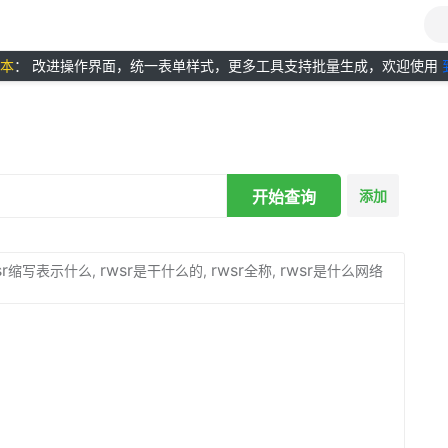
版本
： 改进操作界面，统一表单样式，更多工具支持批量生成，欢迎使用
开始查询
添加
r
rwsr
rwsr
rwsr
缩写表示什么,
是干什么的,
全称,
是什么网络