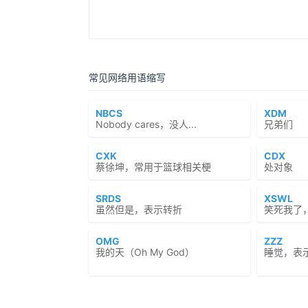
常见网络用语缩写
NBCS
XDM
Nobody cares，没人...
兄弟们
CXK
CDX
蔡徐坤，常用于篮球相关梗
处对象
SRDS
XSWL
虽然但是，表示转折
笑死我了
OMG
ZZZ
我的天（Oh My God）
睡觉，表