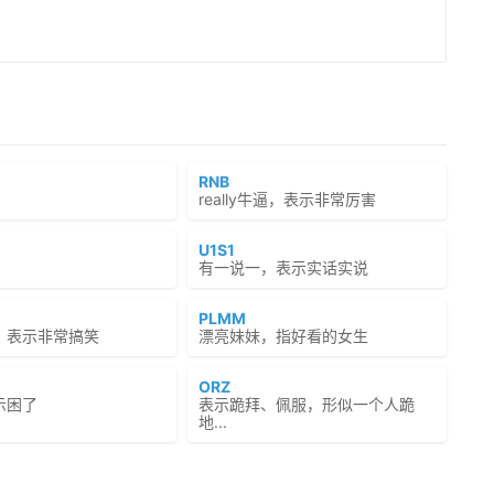
RNB
really牛逼，表示非常厉害
U1S1
有一说一，表示实话实说
PLMM
，表示非常搞笑
漂亮妹妹，指好看的女生
ORZ
示困了
表示跪拜、佩服，形似一个人跪
地...