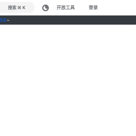
开放工具
登录
搜索 ⌘ K
到达
~