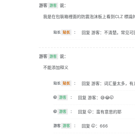
游客
说：
游客
我是在包裝箱裡面的防震泡沫板上看到CLZ 標識的。 
回复 游客：不清楚。常见可
站长
站长
：
游客
说：
游客
不能添加释义
回复 游客：词汇量太多，有
站长
站长
：
回复 游客：😅😂🤭
🤭
游客
：
回复 🤭：蛮有意思的耶
🤭
游客
：
回复 🤭：666
游客
游客
：