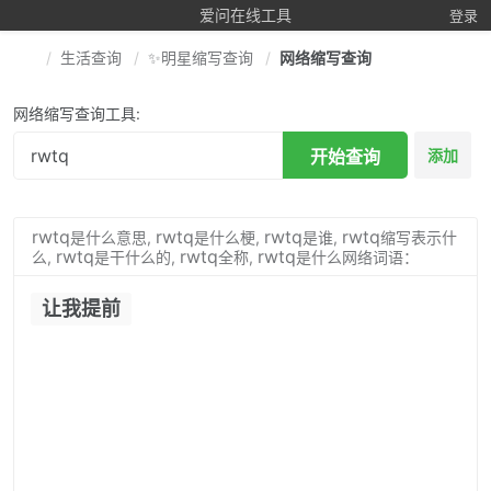
爱问在线工具
登录
生活查询
✨明星缩写查询
网络缩写查询
网络缩写查询工具:
开始查询
添加
rwtq
rwtq
rwtq
rwtq
是什么意思,
是什么梗,
是谁,
缩写表示什
rwtq
rwtq
rwtq
么,
是干什么的,
全称,
是什么网络词语：
让我提前