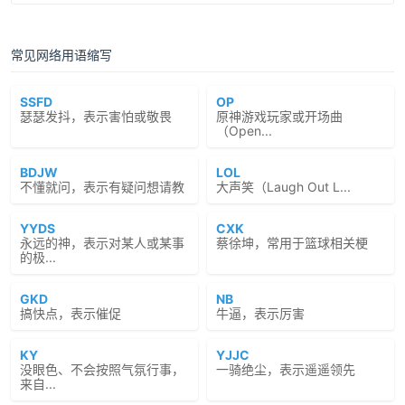
常见网络用语缩写
SSFD
OP
瑟瑟发抖，表示害怕或敬畏
原神游戏玩家或开场曲
（Open...
BDJW
LOL
不懂就问，表示有疑问想请教
大声笑（Laugh Out L...
YYDS
CXK
永远的神，表示对某人或某事
蔡徐坤，常用于篮球相关梗
的极...
GKD
NB
搞快点，表示催促
牛逼，表示厉害
KY
YJJC
没眼色、不会按照气氛行事，
一骑绝尘，表示遥遥领先
来自...