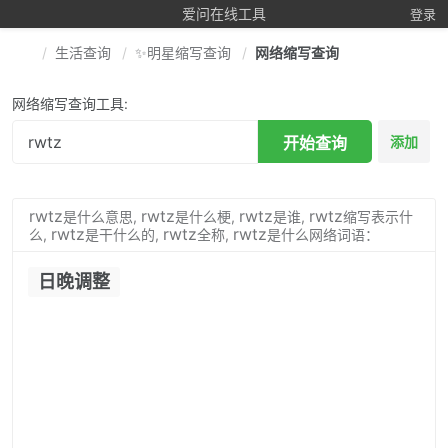
爱问在线工具
登录
生活查询
✨明星缩写查询
网络缩写查询
网络缩写查询工具:
开始查询
添加
rwtz
rwtz
rwtz
rwtz
是什么意思,
是什么梗,
是谁,
缩写表示什
rwtz
rwtz
rwtz
么,
是干什么的,
全称,
是什么网络词语：
日晚调整