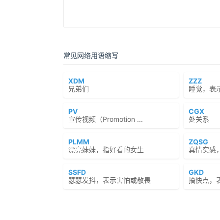
常见网络用语缩写
XDM
ZZZ
兄弟们
睡觉，表
PV
CGX
宣传视频（Promotion ...
处关系
PLMM
ZQSG
漂亮妹妹，指好看的女生
真情实感
SSFD
GKD
瑟瑟发抖，表示害怕或敬畏
搞快点，