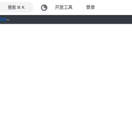
开放工具
登录
搜索 ⌘ K
到达
~