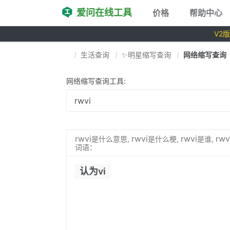
爱问在线工具
价格
帮助中心
V2
生活查询
✨明星缩写查询
网络缩写查询
网络缩写查询工具:
rwvi
rwvi
rwvi
rwv
是什么意思,
是什么梗,
是谁,
词语：
认为vi