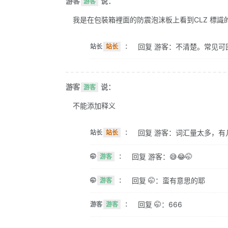
游客
说：
游客
我是在包裝箱裡面的防震泡沫板上看到CLZ 標識的。 
回复 游客：不清楚。常见可
站长
站长
：
游客
说：
游客
不能添加释义
回复 游客：词汇量太多，有
站长
站长
：
回复 游客：😅😂🤭
🤭
游客
：
回复 🤭：蛮有意思的耶
🤭
游客
：
回复 🤭：666
游客
游客
：