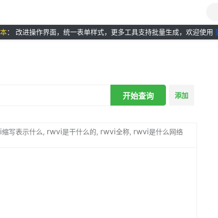
版本
： 改进操作界面，统一表单样式，更多工具支持批量生成，欢迎使用
开始查询
添加
i
rwvi
rwvi
rwvi
缩写表示什么,
是干什么的,
全称,
是什么网络