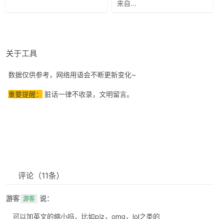
来自...
关于工具
数据仅供参考，网络用语会不断更新变化~
重要提醒：
脏话一律不收录，文明留言。
评论
（11条）
游客
说：
游客
可以加英文的缩小吗，比如plz，omg，lol之类的