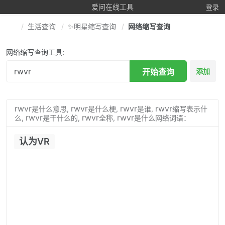
爱问在线工具
登录
生活查询
✨明星缩写查询
网络缩写查询
网络缩写查询工具:
开始查询
添加
rwvr
rwvr
rwvr
rwvr
是什么意思,
是什么梗,
是谁,
缩写表示什
rwvr
rwvr
rwvr
么,
是干什么的,
全称,
是什么网络词语：
认为VR