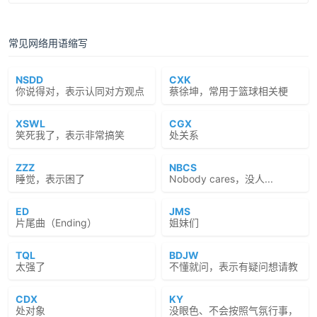
常见网络用语缩写
NSDD
CXK
你说得对，表示认同对方观点
蔡徐坤，常用于篮球相关梗
XSWL
CGX
笑死我了，表示非常搞笑
处关系
ZZZ
NBCS
睡觉，表示困了
Nobody cares，没人...
ED
JMS
片尾曲（Ending）
姐妹们
TQL
BDJW
太强了
不懂就问，表示有疑问想请教
CDX
KY
处对象
没眼色、不会按照气氛行事，