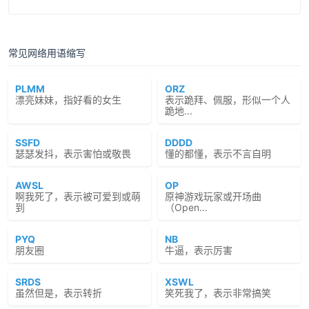
常见网络用语缩写
PLMM
ORZ
漂亮妹妹，指好看的女生
表示跪拜、佩服，形似一个人
跪地...
SSFD
DDDD
瑟瑟发抖，表示害怕或敬畏
懂的都懂，表示不言自明
AWSL
OP
啊我死了，表示被可爱到或萌
原神游戏玩家或开场曲
到
（Open...
PYQ
NB
朋友圈
牛逼，表示厉害
SRDS
XSWL
虽然但是，表示转折
笑死我了，表示非常搞笑