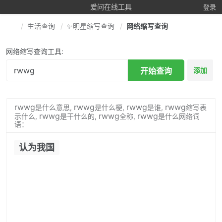
爱问在线工具
登录
生活查询
✨明星缩写查询
网络缩写查询
网络缩写查询工具:
开始查询
添加
rwwg
rwwg
rwwg
rwwg
是什么意思,
是什么梗,
是谁,
缩写表
rwwg
rwwg
rwwg
示什么,
是干什么的,
全称,
是什么网络词
语：
认为我国