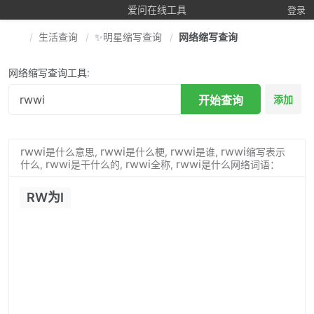
爱问在线工具
登录
生活查询
✨明星缩写查询
网络缩写查询
网络缩写查询工具:
开始查询
添加
rwwi
rwwi
rwwi
rwwi
是什么意思,
是什么梗,
是谁,
缩写表示
rwwi
rwwi
rwwi
什么,
是干什么的,
全称,
是什么网络词语：
RW为I