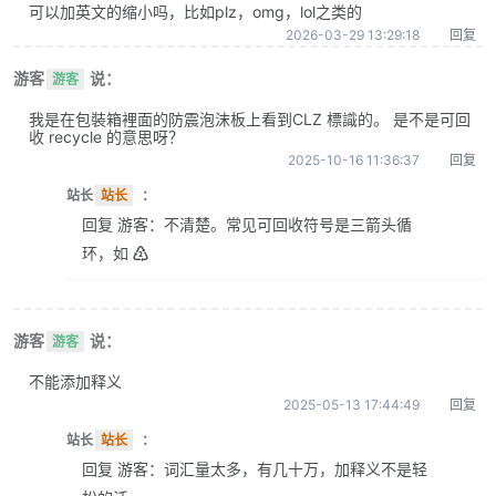
可以加英文的缩小吗，比如plz，omg，lol之类的
2026-03-29 13:29:18
回复
游客
说：
游客
我是在包裝箱裡面的防震泡沫板上看到CLZ 標識的。 是不是可回
收 recycle 的意思呀？
2025-10-16 11:36:37
回复
站长
站长
：
回复 游客：不清楚。常见可回收符号是三箭头循
环，如 ♴
游客
说：
游客
不能添加释义
2025-05-13 17:44:49
回复
站长
站长
：
回复 游客：词汇量太多，有几十万，加释义不是轻