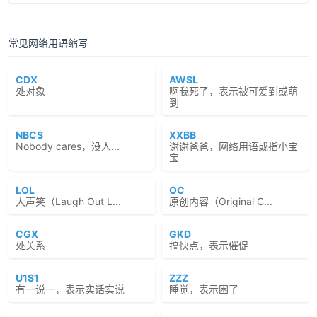
常见网络用语缩写
CDX
AWSL
处对象
啊我死了，表示被可爱到或萌
到
NBCS
XXBB
Nobody cares，没人...
谢谢爸爸，网络用语或指小宝
宝
LOL
OC
大声笑（Laugh Out L...
原创内容（Original C...
CGX
GKD
处关系
搞快点，表示催促
U1S1
ZZZ
有一说一，表示实话实说
睡觉，表示困了