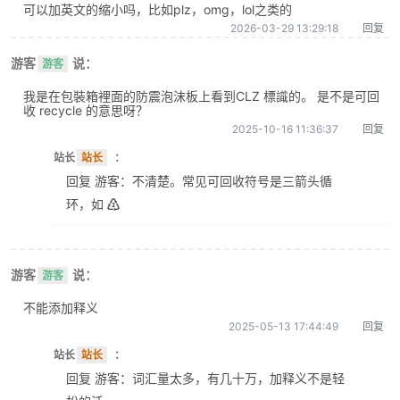
可以加英文的缩小吗，比如plz，omg，lol之类的
2026-03-29 13:29:18
回复
游客
说：
游客
我是在包裝箱裡面的防震泡沫板上看到CLZ 標識的。 是不是可回
收 recycle 的意思呀？
2025-10-16 11:36:37
回复
站长
站长
：
回复 游客：不清楚。常见可回收符号是三箭头循
环，如 ♴
游客
说：
游客
不能添加释义
2025-05-13 17:44:49
回复
站长
站长
：
回复 游客：词汇量太多，有几十万，加释义不是轻