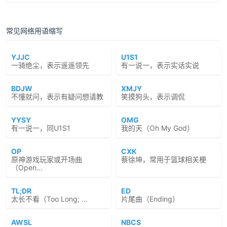
常见网络用语缩写
YJJC
U1S1
一骑绝尘，表示遥遥领先
有一说一，表示实话实说
BDJW
XMJY
不懂就问，表示有疑问想请教
笑摸狗头，表示调侃
YYSY
OMG
有一说一，同U1S1
我的天（Oh My God）
OP
CXK
原神游戏玩家或开场曲
蔡徐坤，常用于篮球相关梗
（Open...
TL;DR
ED
太长不看（Too Long; ...
片尾曲（Ending）
AWSL
NBCS