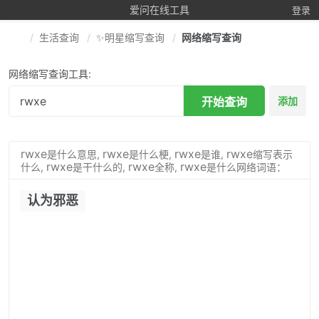
爱问在线工具
登录
生活查询
✨明星缩写查询
网络缩写查询
网络缩写查询工具:
开始查询
添加
rwxe
rwxe
rwxe
rwxe
是什么意思,
是什么梗,
是谁,
缩写表示
rwxe
rwxe
rwxe
什么,
是干什么的,
全称,
是什么网络词语：
认为邪恶