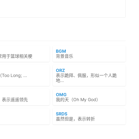
BGM
常用于篮球相关梗
背景音乐
ORZ
o Long; ...
表示跪拜、佩服，形似一个人跪
地...
OMG
，表示遥遥领先
我的天（Oh My God）
SRDS
虽然但是，表示转折