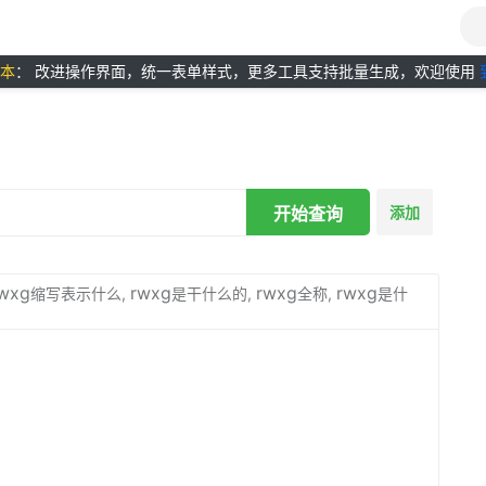
版本
： 改进操作界面，统一表单样式，更多工具支持批量生成，欢迎使用
开始查询
添加
wxg
rwxg
rwxg
rwxg
缩写表示什么,
是干什么的,
全称,
是什