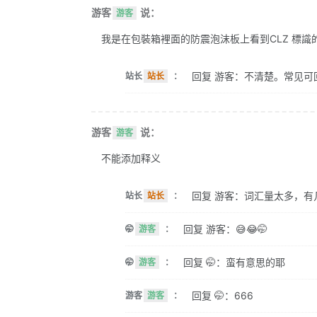
游客
说：
游客
我是在包裝箱裡面的防震泡沫板上看到CLZ 標識的。 
回复 游客：不清楚。常见可
站长
站长
：
游客
说：
游客
不能添加释义
回复 游客：词汇量太多，有
站长
站长
：
回复 游客：😅😂🤭
🤭
游客
：
回复 🤭：蛮有意思的耶
🤭
游客
：
回复 🤭：666
游客
游客
：