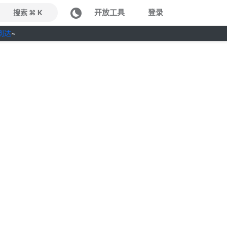
开放工具
登录
搜索 ⌘ K
到达
~