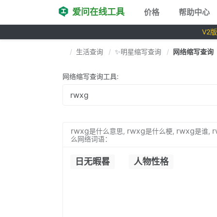
爱问在线工具
价格
帮助中心
V2
生活查询
✨明星缩写查询
网络缩写查询
网络缩写查询工具:
rwxg
rwxg
rwxg
r
是什么意思,
是什么梗,
是谁,
么网络词语：
日无暇晷
人物性格