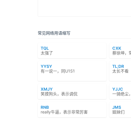
常见网络用语缩写
TQL
CXK
太强了
蔡徐坤，
YYSY
TL;DR
有一说一，同U1S1
太长不看（To
XMJY
YJJC
笑摸狗头，表示调侃
一骑绝尘
RNB
JMS
really牛逼，表示非常厉害
姐妹们