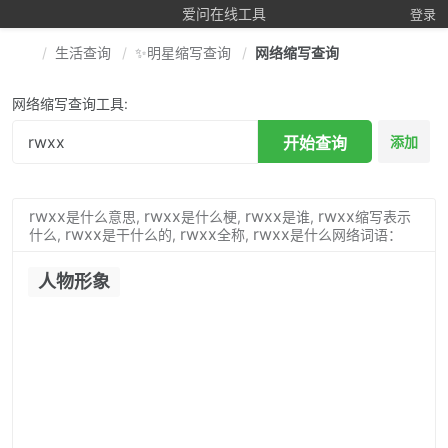
爱问在线工具
登录
生活查询
✨明星缩写查询
网络缩写查询
网络缩写查询工具:
开始查询
添加
rwxx
rwxx
rwxx
rwxx
是什么意思,
是什么梗,
是谁,
缩写表示
rwxx
rwxx
rwxx
什么,
是干什么的,
全称,
是什么网络词语：
人物形象