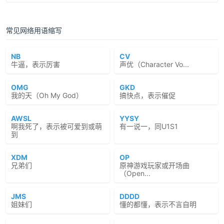
常见网络用语缩写
NB
CV
牛逼，表示厉害
声优（Character Vo...
OMG
GKD
我的天（Oh My God）
搞快点，表示催促
AWSL
YYSY
啊我死了，表示被可爱到或萌
有一说一，同U1S1
到
XDM
OP
兄弟们
原神游戏玩家或开场曲
（Open...
JMS
DDDD
姐妹们
懂的都懂，表示不言自明