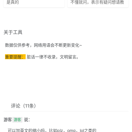
是真的
不懂就问，表示有疑问想请教
关于工具
数据仅供参考，网络用语会不断更新变化~
重要提醒：
脏话一律不收录，文明留言。
评论
（11条）
游客
说：
游客
可以加英文的缩小吗，比如plz，omg，lol之类的