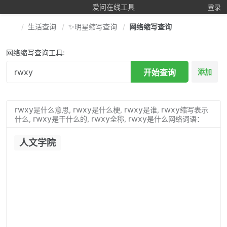
爱问在线工具
登录
生活查询
✨明星缩写查询
网络缩写查询
网络缩写查询工具:
开始查询
添加
rwxy
rwxy
rwxy
rwxy
是什么意思,
是什么梗,
是谁,
缩写表示
rwxy
rwxy
rwxy
什么,
是干什么的,
全称,
是什么网络词语：
人文学院