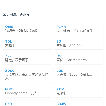
常见网络用语缩写
OMG
PLMM
我的天（Oh My God）
漂亮妹妹，指好看的女生
TQL
ED
太强了
片尾曲（Ending）
ZZZ
CV
睡觉，表示困了
声优（Character Vo...
ZQSG
LOL
真情实感，表示真实的感情投
大声笑（Laugh Out L...
入
NBCS
XDM
Nobody cares，没人...
兄弟们
SZD
BDJW