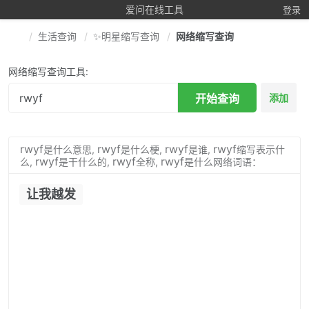
爱问在线工具
登录
生活查询
✨明星缩写查询
网络缩写查询
网络缩写查询工具:
开始查询
添加
rwyf
rwyf
rwyf
rwyf
是什么意思,
是什么梗,
是谁,
缩写表示什
rwyf
rwyf
rwyf
么,
是干什么的,
全称,
是什么网络词语：
让我越发