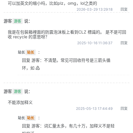
可以加英文的缩小吗，比如plz，omg，lol之类的
2026-03-29 13:29:18
回复
游客
说：
游客
我是在包裝箱裡面的防震泡沫板上看到CLZ 標識的。 是不是可回
收 recycle 的意思呀？
2025-10-16 11:36:37
回复
站长
站长
：
回复 游客：不清楚。常见可回收符号是三箭头循
环，如 ♴
游客
说：
游客
不能添加释义
2025-05-13 17:44:49
回复
站长
站长
：
回复 游客：词汇量太多，有几十万，加释义不是轻