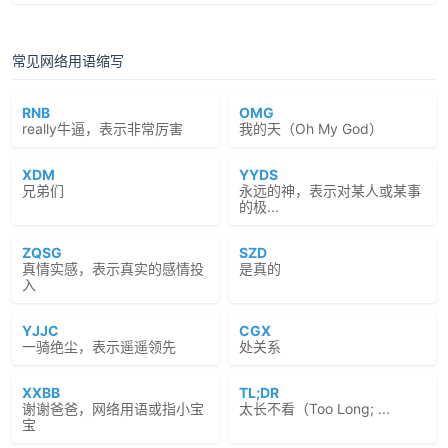
常见网络用语缩写
RNB
OMG
really牛逼，表示非常厉害
我的天（Oh My God）
XDM
YYDS
兄弟们
永远的神，表示对某人或某事
的极...
ZQSG
SZD
真情实感，表示真实的感情投
是真的
入
YJJC
CGX
一骑绝尘，表示遥遥领先
处关系
XXBB
TL;DR
谢谢爸爸，网络用语或指小宝
太长不看（Too Long; ...
宝