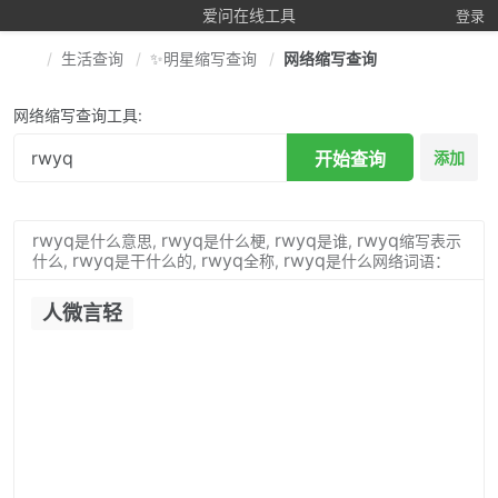
爱问在线工具
登录
生活查询
✨明星缩写查询
网络缩写查询
网络缩写查询工具:
开始查询
添加
rwyq
rwyq
rwyq
rwyq
是什么意思,
是什么梗,
是谁,
缩写表示
rwyq
rwyq
rwyq
什么,
是干什么的,
全称,
是什么网络词语：
人微言轻