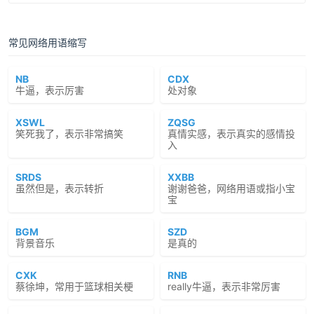
常见网络用语缩写
NB
CDX
牛逼，表示厉害
处对象
XSWL
ZQSG
笑死我了，表示非常搞笑
真情实感，表示真实的感情投
入
SRDS
XXBB
虽然但是，表示转折
谢谢爸爸，网络用语或指小宝
宝
BGM
SZD
背景音乐
是真的
CXK
RNB
蔡徐坤，常用于篮球相关梗
really牛逼，表示非常厉害