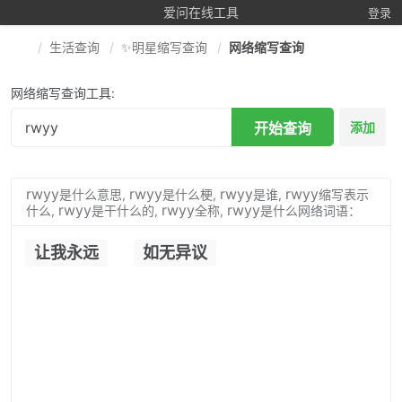
爱问在线工具
登录
生活查询
✨明星缩写查询
网络缩写查询
网络缩写查询工具:
开始查询
添加
rwyy
rwyy
rwyy
rwyy
是什么意思,
是什么梗,
是谁,
缩写表示
rwyy
rwyy
rwyy
什么,
是干什么的,
全称,
是什么网络词语：
让我永远
如无异议