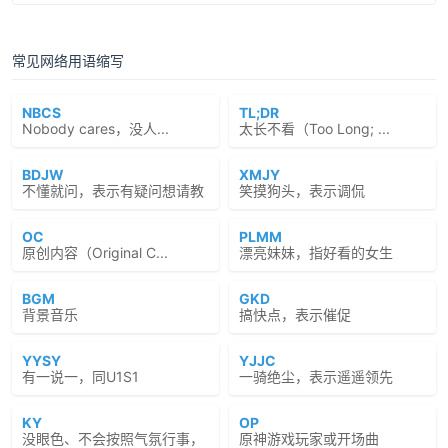
常见网络用语缩写
NBCS
TL;DR
Nobody cares，没人...
太长不看（Too Long; ...
BDJW
XMJY
不懂就问，表示有疑问想请教
笑摸狗头，表示调侃
OC
PLMM
原创内容（Original C...
漂亮妹妹，指好看的女生
BGM
GKD
背景音乐
搞快点，表示催促
YYSY
YJJC
有一说一，同U1S1
一骑绝尘，表示遥遥领先
KY
OP
没眼色、不会按照气氛行事，
原神游戏玩家或开场曲