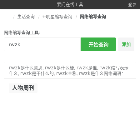
爱问在线工具
登录
生活查询
✨明星缩写查询
网络缩写查询
网络缩写查询工具:
开始查询
添加
rwzk
rwzk
rwzk
rwzk
是什么意思,
是什么梗,
是谁,
缩写表示
rwzk
rwzk
rwzk
什么,
是干什么的,
全称,
是什么网络词语：
人物周刊