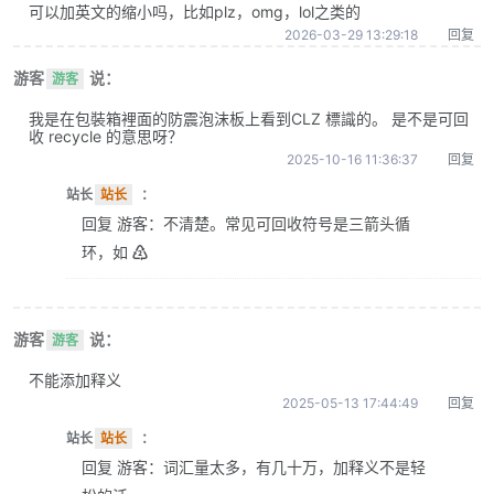
可以加英文的缩小吗，比如plz，omg，lol之类的
2026-03-29 13:29:18
回复
游客
说：
游客
我是在包裝箱裡面的防震泡沫板上看到CLZ 標識的。 是不是可回
收 recycle 的意思呀？
2025-10-16 11:36:37
回复
站长
站长
：
回复 游客：不清楚。常见可回收符号是三箭头循
环，如 ♴
游客
说：
游客
不能添加释义
2025-05-13 17:44:49
回复
站长
站长
：
回复 游客：词汇量太多，有几十万，加释义不是轻