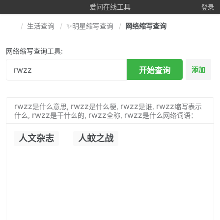
爱问在线工具
登录
生活查询
✨明星缩写查询
网络缩写查询
网络缩写查询工具:
开始查询
添加
rwzz
rwzz
rwzz
rwzz
是什么意思,
是什么梗,
是谁,
缩写表示
rwzz
rwzz
rwzz
什么,
是干什么的,
全称,
是什么网络词语：
人文杂志
人蚊之战