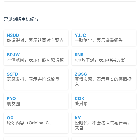
常见网络用语缩写
NSDD
YJJC
你说得对，表示认同对方观点
一骑绝尘，表示遥遥领先
BDJW
RNB
不懂就问，表示有疑问想请教
really牛逼，表示非常厉害
SSFD
ZQSG
瑟瑟发抖，表示害怕或敬畏
真情实感，表示真实的感情投
入
PYQ
CDX
朋友圈
处对象
OC
KY
原创内容（Original C...
没眼色、不会按照气氛行事，
来自...