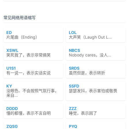
常见网络用语缩写
ED
LOL
片尾曲（Ending）
大声笑（Laugh Out L...
XSWL
NBCS
笑死我了，表示非常搞笑
Nobody cares，没人...
U1S1
SRDS
有一说一，表示实话实说
虽然但是，表示转折
KY
SSFD
没眼色、不会按照气氛行事，
瑟瑟发抖，表示害怕或敬畏
来自...
DDDD
ZZZ
懂的都懂，表示不言自明
睡觉，表示困了
ZQSG
PYQ