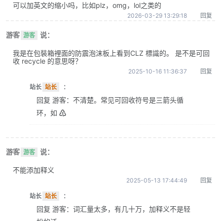
可以加英文的缩小吗，比如plz，omg，lol之类的
2026-03-29 13:29:18
回复
游客
说：
游客
我是在包裝箱裡面的防震泡沫板上看到CLZ 標識的。 是不是可回
收 recycle 的意思呀？
2025-10-16 11:36:37
回复
站长
站长
：
回复 游客：不清楚。常见可回收符号是三箭头循
环，如 ♴
游客
说：
游客
不能添加释义
2025-05-13 17:44:49
回复
站长
站长
：
回复 游客：词汇量太多，有几十万，加释义不是轻