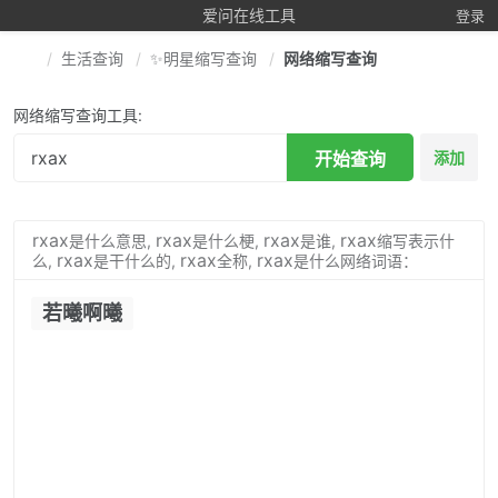
爱问在线工具
登录
生活查询
✨明星缩写查询
网络缩写查询
网络缩写查询工具:
开始查询
添加
rxax
rxax
rxax
rxax
是什么意思,
是什么梗,
是谁,
缩写表示什
rxax
rxax
rxax
么,
是干什么的,
全称,
是什么网络词语：
若曦啊曦