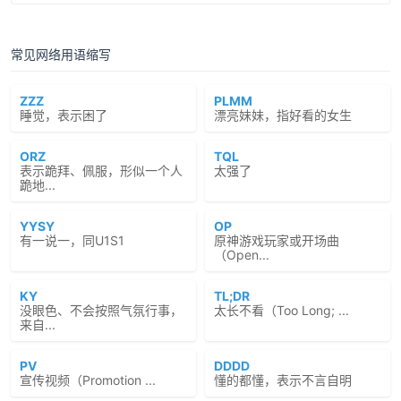
常见网络用语缩写
ZZZ
PLMM
睡觉，表示困了
漂亮妹妹，指好看的女生
ORZ
TQL
表示跪拜、佩服，形似一个人
太强了
跪地...
YYSY
OP
有一说一，同U1S1
原神游戏玩家或开场曲
（Open...
KY
TL;DR
没眼色、不会按照气氛行事，
太长不看（Too Long; ...
来自...
PV
DDDD
宣传视频（Promotion ...
懂的都懂，表示不言自明