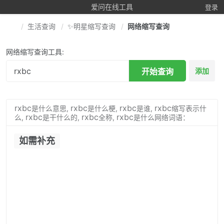
爱问在线工具
登录
生活查询
✨明星缩写查询
网络缩写查询
网络缩写查询工具:
开始查询
添加
rxbc
rxbc
rxbc
rxbc
是什么意思,
是什么梗,
是谁,
缩写表示什
rxbc
rxbc
rxbc
么,
是干什么的,
全称,
是什么网络词语：
如需补充