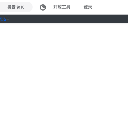
开放工具
登录
搜索 ⌘ K
到达
~