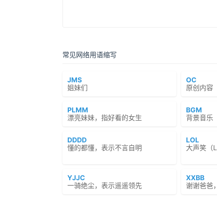
常见网络用语缩写
JMS
OC
姐妹们
原创内容（Or
PLMM
BGM
漂亮妹妹，指好看的女生
背景音乐
DDDD
LOL
懂的都懂，表示不言自明
大声笑（Lau
YJJC
XXBB
一骑绝尘，表示遥遥领先
谢谢爸爸