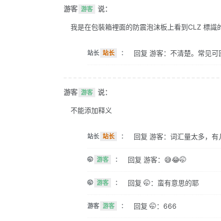
游客
说：
游客
我是在包裝箱裡面的防震泡沫板上看到CLZ 標識的。 
回复 游客：不清楚。常见可
站长
站长
：
游客
说：
游客
不能添加释义
回复 游客：词汇量太多，有
站长
站长
：
回复 游客：😅😂🤭
🤭
游客
：
回复 🤭：蛮有意思的耶
🤭
游客
：
回复 🤭：666
游客
游客
：