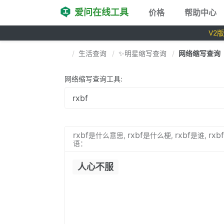
爱问在线工具
价格
帮助中心
V2
生活查询
✨明星缩写查询
网络缩写查询
网络缩写查询工具:
rxbf
rxbf
rxbf
rxbf
是什么意思,
是什么梗,
是谁,
语：
人心不服