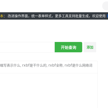
版本
： 改进操作界面，统一表单样式，更多工具支持批量生成，欢迎使用
开始查询
添加
rxbf
rxbf
rxbf
缩写表示什么,
是干什么的,
全称,
是什么网络词