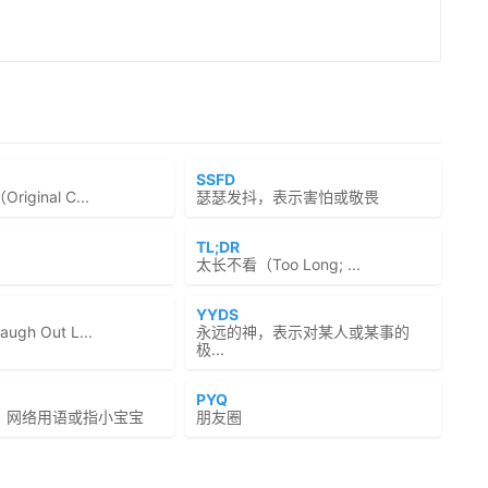
SSFD
iginal C...
瑟瑟发抖，表示害怕或敬畏
TL;DR
太长不看（Too Long; ...
YYDS
gh Out L...
永远的神，表示对某人或某事的
极...
PYQ
，网络用语或指小宝宝
朋友圈