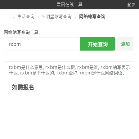
爱问在线工具
登录
生活查询
✨明星缩写查询
网络缩写查询
网络缩写查询工具:
开始查询
添加
rxbm
rxbm
rxbm
rxbm
是什么意思,
是什么梗,
是谁,
缩写表示
rxbm
rxbm
rxbm
什么,
是干什么的,
全称,
是什么网络词语：
如需报名