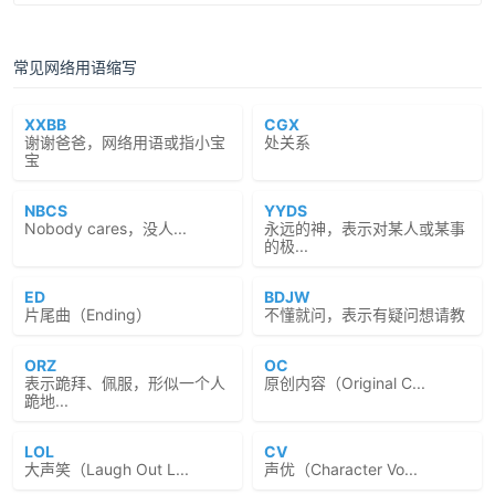
常见网络用语缩写
XXBB
CGX
谢谢爸爸，网络用语或指小宝
处关系
宝
NBCS
YYDS
Nobody cares，没人...
永远的神，表示对某人或某事
的极...
ED
BDJW
片尾曲（Ending）
不懂就问，表示有疑问想请教
ORZ
OC
表示跪拜、佩服，形似一个人
原创内容（Original C...
跪地...
LOL
CV
大声笑（Laugh Out L...
声优（Character Vo...