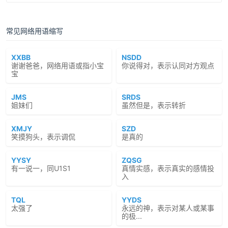
常见网络用语缩写
XXBB
NSDD
谢谢爸爸，网络用语或指小宝
你说得对，表示认同对方观点
宝
JMS
SRDS
姐妹们
虽然但是，表示转折
XMJY
SZD
笑摸狗头，表示调侃
是真的
YYSY
ZQSG
有一说一，同U1S1
真情实感，表示真实的感情投
入
TQL
YYDS
太强了
永远的神，表示对某人或某事
的极...