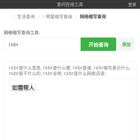
爱问在线工具
登录
生活查询
✨明星缩写查询
网络缩写查询
网络缩写查询工具:
开始查询
添加
rxbr
rxbr
rxbr
rxbr
是什么意思,
是什么梗,
是谁,
缩写表示什么,
rxbr
rxbr
rxbr
是干什么的,
全称,
是什么网络词语：
如需帮人